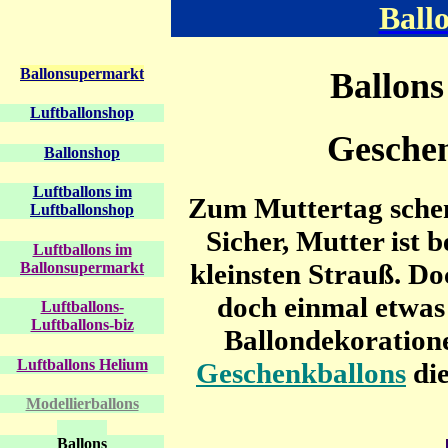
Ball
Ballonsupermarkt
Ballons
L
uftballonshop
Gesche
Ballonshop
Luftballons im
Zum Muttertag sche
Luftballonshop
Sicher, Mutter ist 
Luftballons im
kleinsten Strauß. Do
Ballonsupermarkt
doch einmal etwas 
Luftballons-
Luftballons-biz
Ballondekoration
Luftballons Helium
Geschenkballons
die
Modellierballons
Ballons