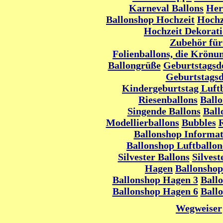
Karneval Ballons
Her
Ballonshop Hochzeit
Hochz
Hochzeit Dekorati
Zubehör für
Folienballons, die Krönu
Ballongrüße
Geburtstagsd
Geburtstags
Kindergeburtstag Luft
Riesenballons
Ball
Singende Ballons
Ball
Modellierballons
Bubbles
R
Ballonshop Informa
Ballonshop Luftballon
Silvester Ballons
Silves
Hagen
Ballonsho
Ballonshop Hagen 3
Ball
Ballonshop Hagen 6
Ball
Wegweiser