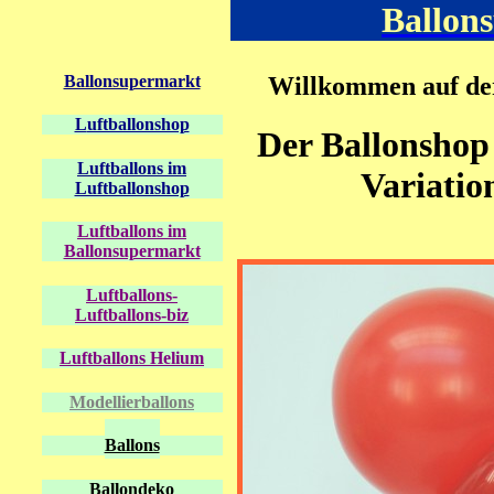
Ballon
Ballonsupermarkt
Willkommen auf der
L
uftballonshop
Der Ballonshop 
Luftballons im
Variatio
Luftballonshop
Luftballons im
Ballonsupermarkt
Luftballons-
Luftballons-biz
Luftballons Helium
Modellierballons
Ballons
Ballondeko