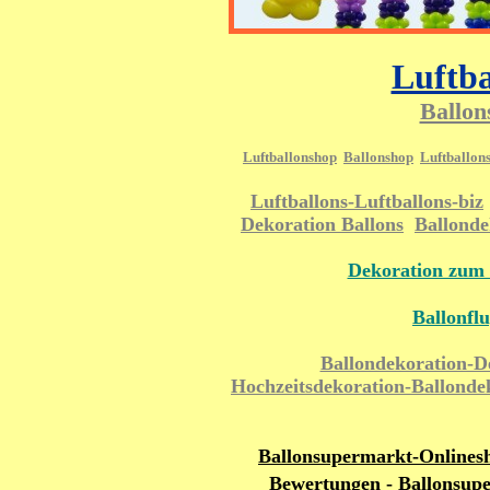
Luftba
Ballon
Luftballonshop
Ballonshop
Luftballon
Luftballons-Luftballons-biz
Dekoration Ballons
Ballonde
Dekoration zum 
Ballonfl
Ballondekoration-D
Hochzeitsdekoration-Ballonde
Ballonsupermarkt-Onlines
Bewertungen
-
Ballonsup