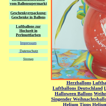
vom Ballonsupermarkt
Geschenkverpackung:
Geschenke in Ballons
Luftballons zur
Hochzeit in
Perlmuttfarben
Impressum
Datenschutz
Sitemap
Herzballons
Luftba
Luftballons Deutschland
Halloween
Ballons
Weihn
Singender Weihnachtsball
Helium Tipps
Helium