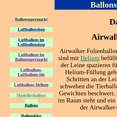
Ballon
Ballonsupermarkt
D
L
uftballonshop
Airwal
Luftballons im
Luftballonshop
Airwalker Folienballon
Luftballons im
sind mit
Helium
befüll
Ballonsupermarkt
der Leine spazieren f
Luftballons-
Helium-Füllung gehe
Luftballons-biz
Schritten an der Le
Luftballons Helium
schweben die Tierballo
Gewichten beschwert.
Modellierballons
im Raum steht und ein
Ballons
der Airwalker-
Ballondeko